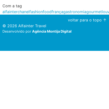
Com a tag
alfainter
chanel
fashion
food
frança
gastronomia
gourmet
lou
voltar para o topo ↑
© 2026 Alfainter Travel
Desenvolvido por
Agência Montija Digital