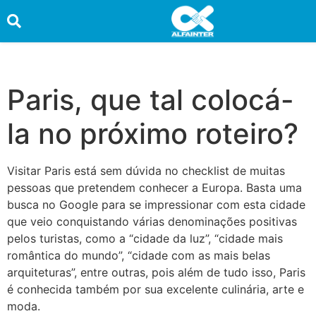
HOME
PROMOÇÕES
Paris, que tal colocá-
QUEM SOMOS
la no próximo roteiro?
SERVIÇOS
Visitar Paris está sem dúvida no checklist de muitas
INFORMAÇÕES ÚTEIS
pessoas que pretendem conhecer a Europa. Basta uma
busca no Google para se impressionar com esta cidade
CONTATO
que veio conquistando várias denominações positivas
pelos turistas, como a “cidade da luz”, “cidade mais
TRABALHE CONOSCO
romântica do mundo”, “cidade com as mais belas
arquiteturas”, entre outras, pois além de tudo isso, Paris
OUVIDORIA
é conhecida também por sua excelente culinária, arte e
moda.