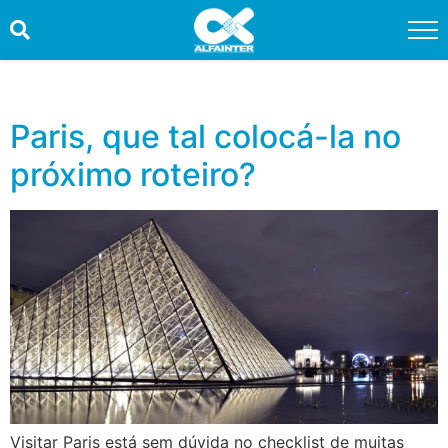
HOME
PROMOÇÕES
Paris, que tal colocá-la no
próximo roteiro?
QUEM SOMOS
SERVIÇOS
INFORMAÇÕES ÚTEIS
CONTATO
TRABALHE CONOSCO
OUVIDORIA
Visitar Paris está sem dúvida no checklist de muitas