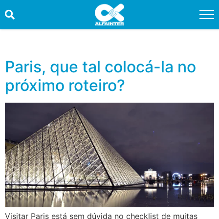
HOME
PROMOÇÕES
Paris, que tal colocá-la no
próximo roteiro?
QUEM SOMOS
SERVIÇOS
INFORMAÇÕES ÚTEIS
CONTATO
TRABALHE CONOSCO
OUVIDORIA
Visitar Paris está sem dúvida no checklist de muitas