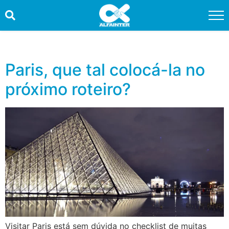
HOME
PROMOÇÕES
Paris, que tal colocá-la no
próximo roteiro?
QUEM SOMOS
SERVIÇOS
INFORMAÇÕES ÚTEIS
CONTATO
TRABALHE CONOSCO
OUVIDORIA
Visitar Paris está sem dúvida no checklist de muitas