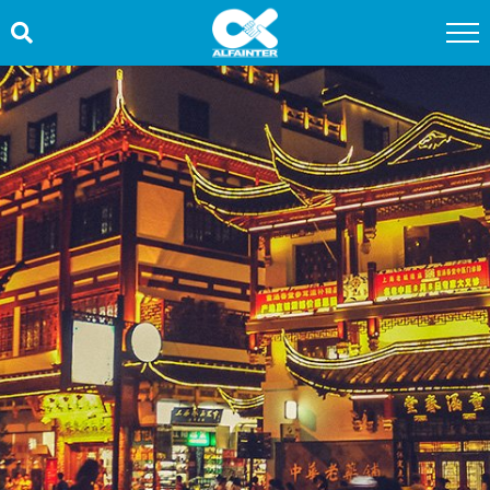
HOME
PROMOÇÕES
QUEM SOMOS
SERVIÇOS
INFORMAÇÕES ÚTEIS
CONTATO
TRABALHE CONOSCO
OUVIDORIA