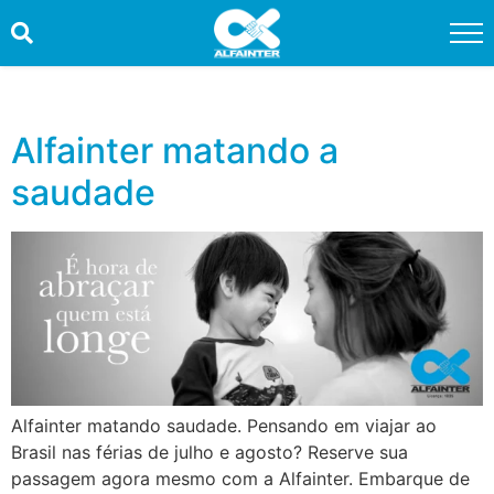
HOME
PROMOÇÕES
Alfainter matando a
saudade
QUEM SOMOS
SERVIÇOS
INFORMAÇÕES ÚTEIS
CONTATO
TRABALHE CONOSCO
Alfainter matando saudade. Pensando em viajar ao
OUVIDORIA
Brasil nas férias de julho e agosto? Reserve sua
passagem agora mesmo com a Alfainter. Embarque de