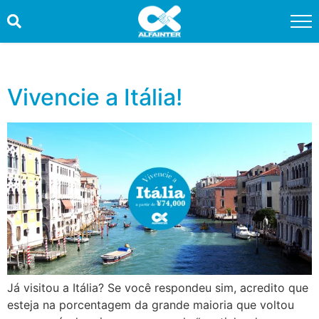
HOME
PROMOÇÕES
Vivencie a Itália!
QUEM SOMOS
SERVIÇOS
INFORMAÇÕES ÚTEIS
CONTATO
TRABALHE CONOSCO
OUVIDORIA
Já visitou a Itália? Se você respondeu sim, acredito que
esteja na porcentagem da grande maioria que voltou