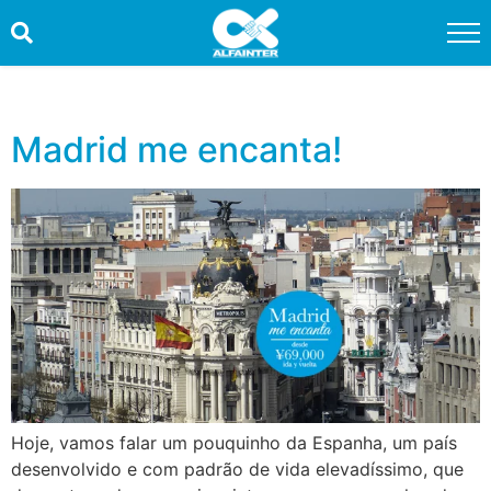
HOME
PROMOÇÕES
Madrid me encanta!
QUEM SOMOS
SERVIÇOS
INFORMAÇÕES ÚTEIS
CONTATO
TRABALHE CONOSCO
OUVIDORIA
Hoje, vamos falar um pouquinho da Espanha, um país
desenvolvido e com padrão de vida elevadíssimo, que