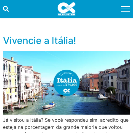
HOME
PROMOÇÕES
Vivencie a Itália!
QUEM SOMOS
SERVIÇOS
INFORMAÇÕES ÚTEIS
CONTATO
TRABALHE CONOSCO
OUVIDORIA
Já visitou a Itália? Se você respondeu sim, acredito que
esteja na porcentagem da grande maioria que voltou