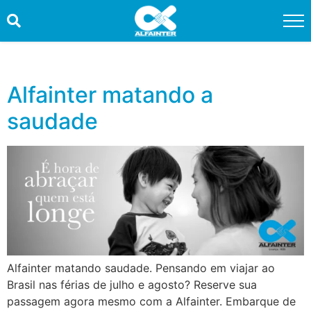
HOME
PROMOÇÕES
Alfainter matando a
saudade
QUEM SOMOS
SERVIÇOS
INFORMAÇÕES ÚTEIS
CONTATO
TRABALHE CONOSCO
Alfainter matando saudade. Pensando em viajar ao
OUVIDORIA
Brasil nas férias de julho e agosto? Reserve sua
passagem agora mesmo com a Alfainter. Embarque de