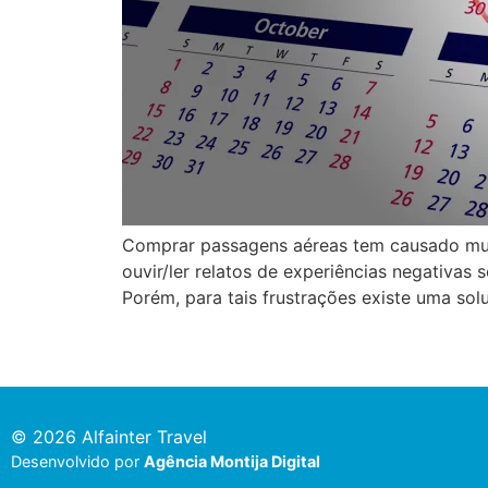
Comprar passagens aéreas tem causado mui
ouvir/ler relatos de experiências negativ
Porém, para tais frustrações existe uma sol
© 2026 Alfainter Travel
Desenvolvido por
Agência Montija Digital