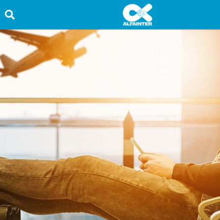
HOME
PROMOÇÕES
QUEM SOMOS
SERVIÇOS
INFORMAÇÕES ÚTEIS
CONTATO
TRABALHE CONOSCO
OUVIDORIA